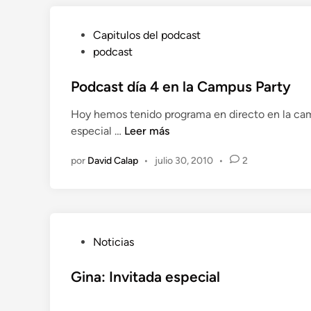
n
P
Capitulos del podcast
u
podcast
b
l
Podcast día 4 en la Campus Party
i
Hoy hemos tenido programa en directo en la c
c
P
especial …
Leer más
a
o
d
por
David Calap
•
julio 30, 2010
•
2
d
o
c
e
a
n
s
t
P
Noticias
d
u
í
b
Gina: Invitada especial
a
l
4
i