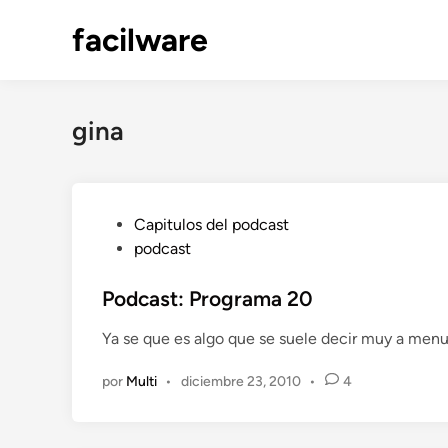
Saltar
facilware
al
contenido
gina
P
Capitulos del podcast
u
podcast
b
l
Podcast: Programa 20
i
Ya se que es algo que se suele decir muy a men
c
a
por
Multi
•
diciembre 23, 2010
•
4
d
o
e