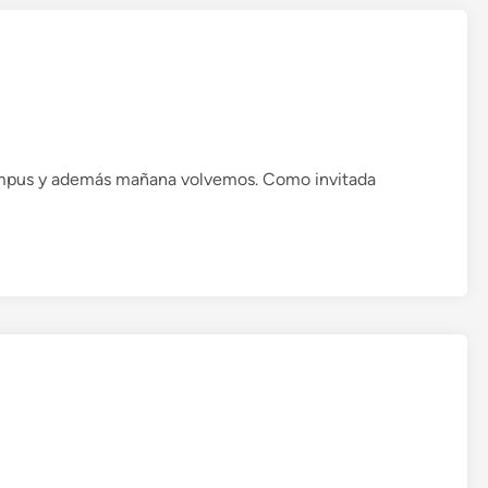
s
t
:
P
r
o
g
ampus y además mañana volvemos. Como invitada
r
a
m
a
2
0