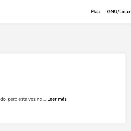
Mac
GNU/Linux
P
udo, pero esta vez no …
Leer más
o
d
c
a