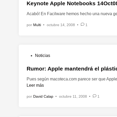
l
Keynote Apple Notebooks 14Oct0
i
Acabó! En Facilware hemos hecho una nueva gest
c
a
por
Multi
•
octubre 14, 2008
•
1
d
o
e
n
P
Noticias
u
b
Rumor: Apple mantendrá el plást
l
Pues según macoteca.com parece ser que Apple 
i
Leer más
c
a
por
David Calap
•
octubre 11, 2008
•
1
d
o
e