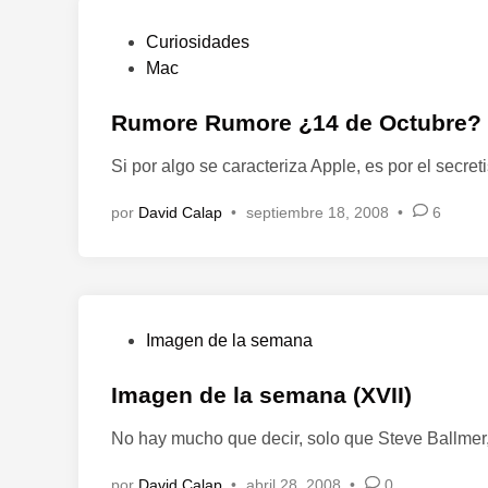
n
P
Curiosidades
u
Mac
b
l
Rumore Rumore ¿14 de Octubre?
i
Si por algo se caracteriza Apple, es por el secr
c
a
por
David Calap
•
septiembre 18, 2008
•
6
d
o
e
n
P
Imagen de la semana
u
b
Imagen de la semana (XVII)
l
No hay mucho que decir, solo que Steve Ballmer,
i
c
por
David Calap
•
abril 28, 2008
•
0