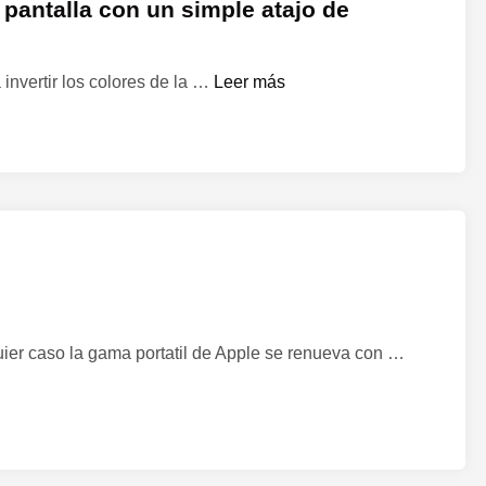
pantalla con un simple atajo de
n
o
t
T
invertir los colores de la …
Leer más
e
r
[
u
R
c
e
o
s
p
u
a
m
r
e
a
n
M
]
a
«
ier caso la gama portatil de Apple se renueva con …
c
N
O
u
S
e
X
v
,
o