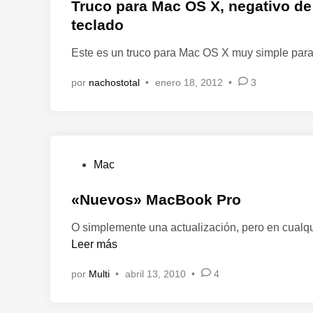
i
Truco para Mac OS X, negativo de 
c
teclado
a
Este es un truco para Mac OS X muy simple para 
d
o
por
nachostotal
•
enero 18, 2012
•
3
e
n
P
Mac
u
b
«Nuevos» MacBook Pro
l
O simplemente una actualización, pero en cualqu
i
Leer más
c
a
por
Multi
•
abril 13, 2010
•
4
d
o