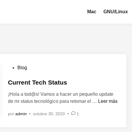
Mac
GNU/Linux
P
Blog
u
b
Current Tech Status
l
¡Hola a tod@s! Vamos a hacer un pequeño update
i
C
de mi status tecnológico para retomar el …
Leer más
c
u
a
por
admin
•
octubre 30, 2020
•
1
r
d
r
o
e
e