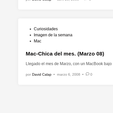
a
d
o
e
n
P
Curiosidades
u
Imagen de la semana
b
Mac
l
i
Mac-Chica del mes. (Marzo 08)
c
Llegado el mes de Marzo, con un MacBook bajo 
a
d
por
David Calap
•
marzo 6, 2008
•
0
o
e
n