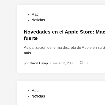
e
n
P
Mac
u
Noticias
b
l
Novedades en el Apple Store: Ma
i
fuerte
c
Actualización de forma discreta de Apple en su 
a
más
d
o
por
David Calap
•
marzo 3, 2009
•
10
e
n
P
Mac
u
Noticias
b