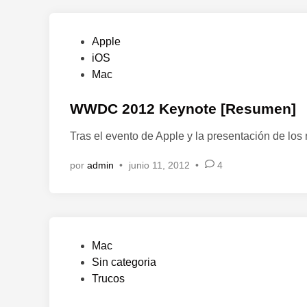
P
Apple
u
iOS
b
Mac
l
i
WWDC 2012 Keynote [Resumen]
c
Tras el evento de Apple y la presentación de lo
a
d
por
admin
•
junio 11, 2012
•
4
o
e
n
P
Mac
u
Sin categoria
b
Trucos
l