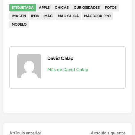
ETIQUETADA
APPLE
CHICAS
CURIOSIDADES
FOTOS
IMAGEN
IPOD
MAC
MAC CHICA
MACBOOK PRO
MODELO
David Calap
Más de David Calap
Navegación
Artículo
Artí
Artículo anterior
Artículo siguiente