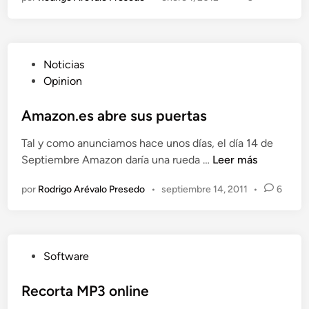
n
s
y
n
c
P
Noticias
,
u
Opinion
u
b
n
l
Amazon.es abre sus puertas
a
i
m
Tal y como anunciamos hace unos días, el día 14 de
c
u
A
Septiembre Amazon daría una rueda …
Leer más
a
y
m
d
ú
por
Rodrigo Arévalo Presedo
•
septiembre 14, 2011
•
6
a
o
t
z
e
i
o
n
l
n
e
P
Software
.
i
u
e
n
b
Recorta MP3 online
s
t
l
a