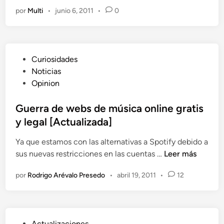
e
e
d
p
n
por
Multi
•
junio 6, 2011
•
0
r
g
o
u
e
e
u
e
t
s
n
i
n
a
c
m
c
P
Curiosidades
i
i
i
u
Noticias
a
e
ó
b
Opinion
r
n
n
l
s
t
D
i
Guerra de webs de música online gratis
e
o
i
c
y legal [Actualizada]
d
g
a
e
i
Ya que estamos con las alternativas a Spotify debido a
d
l
t
G
sus nuevas restricciones en las cuentas …
Leer más
o
E
a
u
e
v
l
por
Rodrigo Arévalo Presedo
•
abril 19, 2011
•
12
e
n
e
r
n
r
t
a
o
P
Actualizaciones