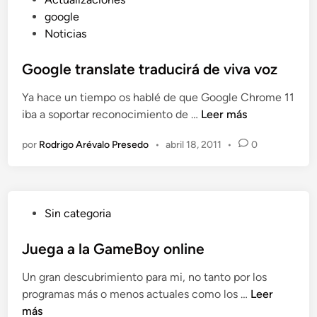
d
A
u
google
e
p
b
Noticias
w
p
l
e
l
i
Google translate traducirá de viva voz
b
e
c
s
W
Ya hace un tiempo os hablé de que Google Chrome 11
a
d
W
G
iba a soportar reconocimiento de …
Leer más
d
e
D
o
o
m
C
por
Rodrigo Arévalo Presedo
•
abril 18, 2011
•
0
o
e
ú
2
g
n
s
0
l
i
1
e
c
1
P
Sin categoria
t
a
u
r
o
b
Juega a la GameBoy online
a
n
l
n
l
Un gran descubrimiento para mi, no tanto por los
i
s
i
J
programas más o menos actuales como los …
Leer
c
l
n
u
más
a