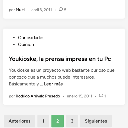
a
e
e
d
t
g
por
Multi
•
abril 3, 2011
•
5
g
o
e
r
a
e
t
a
a
n
r
t
l
a
P
i
Curiosidades
a
d
u
s
Opinion
G
u
b
y
a
c
l
Youkioske, la prensa impresa en tu Pc
l
m
i
i
e
e
r
Youkioske es un proyecto web bastante curioso que
c
g
B
á
conozco que a muchos puede interesaros.
a
a
o
d
Y
Básicamente y …
Leer más
d
l
y
e
o
o
[
o
v
por
Rodrigo Arévalo Presedo
•
enero 15, 2011
•
1
u
e
A
n
i
k
n
c
l
v
i
t
i
a
Paginación
o
u
n
Anteriores
1
2
3
Siguientes
v
s
de
a
e