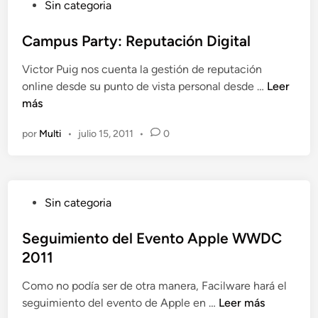
P
Sin categoria
O
a
u
n
D
b
Campus Party: Reputación Digital
l
r
l
i
o
Victor Puig nos cuenta la gestión de reputación
i
n
p
C
online desde su punto de vista personal desde …
Leer
c
e
b
a
más
a
:
o
m
d
R
x
por
Multi
•
julio 15, 2011
•
0
p
o
e
q
u
e
c
u
s
n
o
e
P
m
s
P
Sin categoria
a
e
a
u
r
n
b
b
Seguimiento del Evento Apple WWDC
t
d
e
l
2011
y
a
d
i
:
c
i
Como no podía ser de otra manera, Facilware hará el
c
R
i
f
S
seguimiento del evento de Apple en …
Leer más
a
e
o