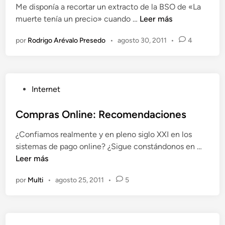
e
Me disponía a recortar un extracto de la BSO de «La
i
b
r
R
muerte tenía un precio» cuando …
Leer más
c
r
e
e
a
e
s
por
Rodrigo Arévalo Presedo
•
agosto 30, 2011
•
4
c
d
s
a
o
o
u
n
r
e
s
t
t
n
p
P
e
Internet
a
u
u
a
M
e
b
Compras Online: Recomendaciones
l
P
r
l
t
3
t
¿Confiamos realmente y en pleno siglo XXI en los
i
e
o
a
C
sistemas de pago online? ¿Sigue constándonos en …
c
r
n
s
o
Leer más
a
n
l
m
d
a
i
por
Multi
•
agosto 25, 2011
•
5
p
o
t
n
r
e
i
e
a
n
v
s
a