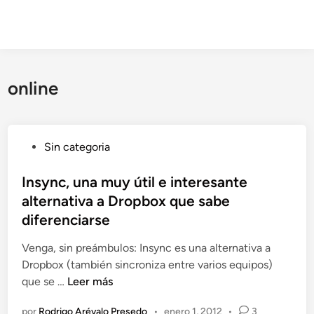
online
P
Sin categoria
u
b
Insync, una muy útil e interesante
l
alternativa a Dropbox que sabe
i
diferenciarse
c
a
Venga, sin preámbulos: Insync es una alternativa a
d
Dropbox (también sincroniza entre varios equipos)
o
I
que se …
Leer más
e
n
por
Rodrigo Arévalo Presedo
•
enero 1, 2012
•
3