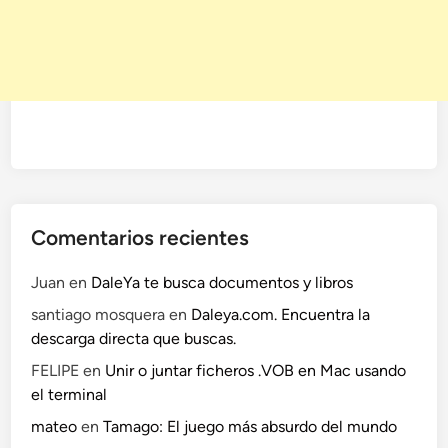
n
t
u
P
c
Comentarios recientes
Juan
en
DaleYa te busca documentos y libros
santiago mosquera
en
Daleya.com. Encuentra la
descarga directa que buscas.
FELIPE
en
Unir o juntar ficheros .VOB en Mac usando
el terminal
mateo
en
Tamago: El juego más absurdo del mundo