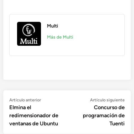
Multi
Más de Multi
Navegación
Artículo
Artí
Artículo anterior
Artículo siguiente
anterior:
sigu
Elmina el
Concurso de
de
redimensionador de
programación de
entradas
ventanas de Ubuntu
Tuenti