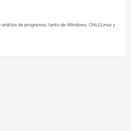
s
ñ
p
o
o
s
n
 análisis de programas, tanto de Windows, GNU/Linux y
i
b
l
e
.