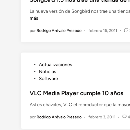
i
La nueva versión de Songbird nos trae una tiend
c
más
a
d
por
Rodrigo Arévalo Presedo
•
febrero 16, 2011
•
o
e
n
P
Actualizaciones
u
Noticias
b
Software
l
i
VLC Media Player cumple 10 años
c
Así es chavales, VLC el reproductor que la may
a
d
por
Rodrigo Arévalo Presedo
•
febrero 3, 2011
•
o
e