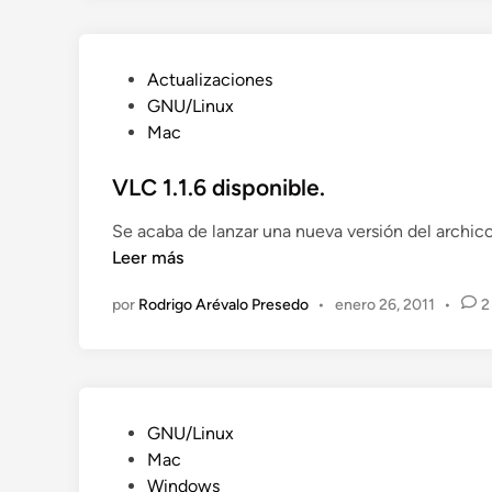
n
P
Actualizaciones
u
GNU/Linux
b
Mac
l
i
VLC 1.1.6 disponible.
c
Se acaba de lanzar una nueva versión del archi
a
Leer más
d
o
por
Rodrigo Arévalo Presedo
•
enero 26, 2011
•
2
e
n
P
GNU/Linux
u
Mac
b
Windows