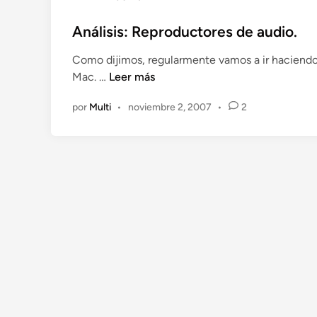
l
i
Análisis: Reproductores de audio.
c
Como dijimos, regularmente vamos a ir haciendo
a
A
Mac. …
Leer más
d
n
o
por
Multi
•
noviembre 2, 2007
•
2
á
e
l
n
i
s
i
s
:
R
e
p
r
o
d