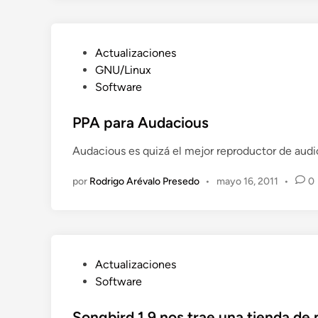
n
P
Actualizaciones
u
GNU/Linux
b
Software
l
i
PPA para Audacious
c
Audacious es quizá el mejor reproductor de audi
a
d
por
Rodrigo Arévalo Presedo
•
mayo 16, 2011
•
0
o
e
n
P
Actualizaciones
u
Software
b
l
Songbird 1.9 nos trae una tienda de 