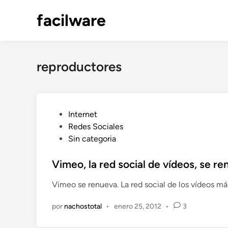
Saltar
facilware
al
contenido
reproductores
P
Internet
u
Redes Sociales
b
Sin categoria
l
i
Vimeo, la red social de vídeos, se r
c
Vimeo se renueva. La red social de los vídeos m
a
d
por
nachostotal
•
enero 25, 2012
•
3
o
e