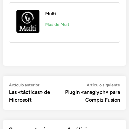
Multi
Más de Multi
Navegación
Artículo
Artí
Artículo anterior
Artículo siguiente
anterior:
sigu
Las «tácticas» de
Plugin «anaglyph» para
de
Microsoft
Compiz Fusion
entradas