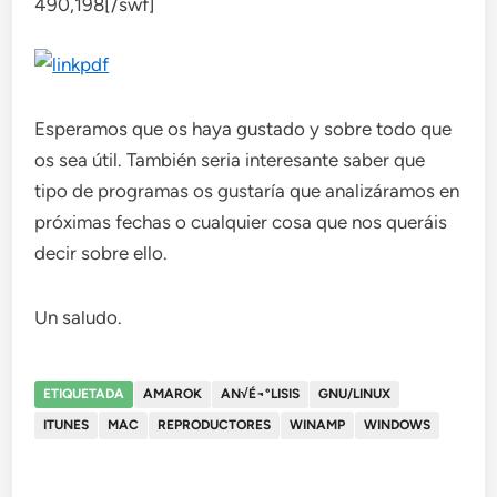
490,198[/swf]
Esperamos que os haya gustado y sobre todo que
os sea útil. También seria interesante saber que
tipo de programas os gustaría que analizáramos en
próximas fechas o cualquier cosa que nos queráis
decir sobre ello.
Un saludo.
ETIQUETADA
AMAROK
AN√É¬°LISIS
GNU/LINUX
ITUNES
MAC
REPRODUCTORES
WINAMP
WINDOWS