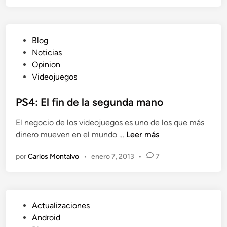
u
o
n
r
e
s
o
e
e
?
s
P
Blog
m
t
u
Noticias
o
é
b
Opinion
n
l
Videojuegos
t
i
a
c
PS4: El fin de la segunda mano
n
a
l
El negocio de los videojuegos es uno de los que más
d
o
P
dinero mueven en el mundo …
Leer más
o
s
S
e
p
por
Carlos Montalvo
•
enero 7, 2013
•
7
4
n
r
:
o
E
d
l
u
P
Actualizaciones
f
c
u
Android
i
t