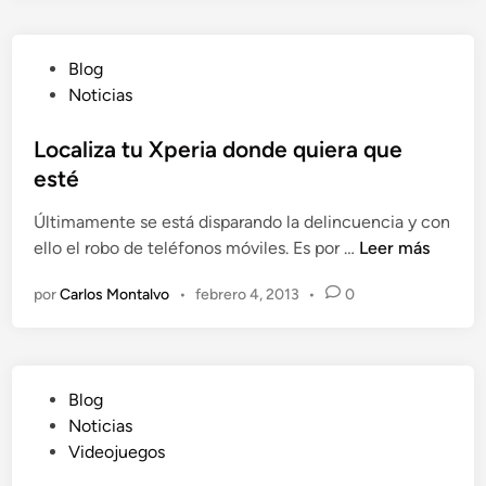
n
e
v
P
Blog
e
u
Noticias
r
b
á
l
Localiza tu Xperia donde quiera que
A
i
esté
s
c
s
Últimamente se está disparando la delincuencia y con
a
a
L
ello el robo de teléfonos móviles. Es por …
Leer más
d
s
o
o
s
por
Carlos Montalvo
•
febrero 4, 2013
•
0
c
e
i
a
n
n
l
´
i
s
P
Blog
z
C
u
Noticias
a
r
b
Videojuegos
t
e
l
u