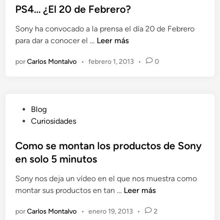
e
i
PS4… ¿El 20 de Febrero?
X
d
c
p
4
Sony ha convocado a la prensa el día 20 de Febrero
a
e
e
P
para dar a conocer el …
Leer más
d
r
n
S
o
i
l
por
Carlos Montalvo
•
febrero 1, 2013
•
0
4
e
a
a
…
n
d
P
¿
o
S
E
n
4
P
Blog
l
d
u
Curiosidades
2
e
b
0
q
l
Como se montan los productos de Sony
d
u
i
en solo 5 minutos
e
i
c
F
e
Sony nos deja un vídeo en el que nos muestra como
a
e
r
C
montar sus productos en tan …
Leer más
d
b
a
o
o
r
q
por
Carlos Montalvo
•
enero 19, 2013
•
2
m
e
e