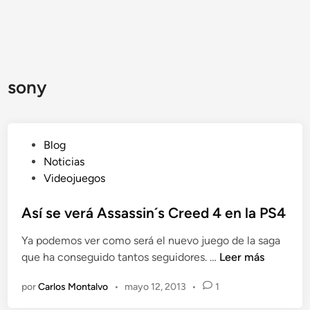
sony
P
Blog
u
Noticias
b
Videojuegos
l
i
Así se verá Assassin´s Creed 4 en la PS4
c
Ya podemos ver como será el nuevo juego de la saga
a
A
que ha conseguido tantos seguidores. …
Leer más
d
s
o
por
Carlos Montalvo
•
mayo 12, 2013
•
1
í
e
s