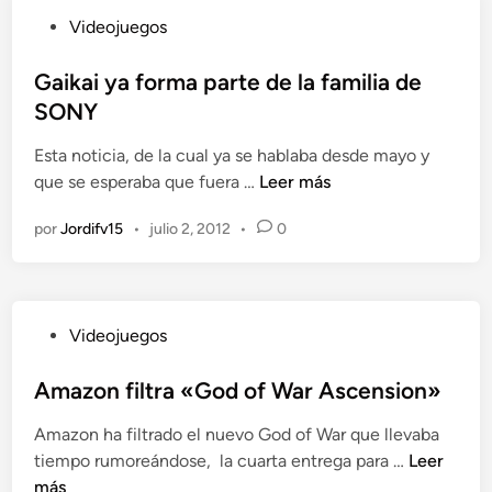
n
n
e
m
P
Videojuegos
c
.
o
u
o
C
d
b
Gaikai ya forma parte de la familia de
p
o
e
l
SONY
i
m
l
i
a
p
o
Esta noticia, de la cual ya se hablaba desde mayo y
c
a
r
s
G
que se esperaba que fuera …
Leer más
a
q
a
X
a
d
u
e
por
Jordifv15
•
julio 2, 2012
•
0
p
i
o
i
l
e
k
e
é
j
r
a
n
n
u
i
i
?
e
P
Videojuegos
a
y
g
u
a
o
b
Amazon filtra «God of War Ascension»
f
e
l
o
Amazon ha filtrado el nuevo God of War que llevaba
n
i
r
A
tiempo rumoreándose, la cuarta entrega para …
Leer
P
c
m
m
más
S