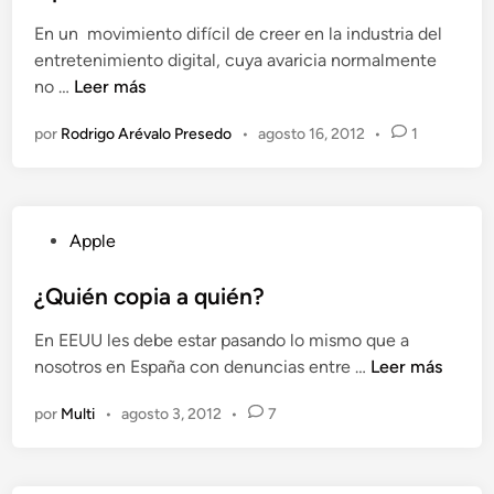
u
d
r
t
o
En un movimiento difícil de creer en la industria del
á
o
e
entretenimiento digital, cuya avaricia normalmente
a
s
n
P
no …
Leer más
J
l
e
por
Rodrigo Arévalo Presedo
•
agosto 16, 2012
•
1
a
l
y
l
S
y
t
B
P
Apple
a
e
u
t
a
b
¿Quién copia a quién?
i
n
l
o
1
En EEUU les debe estar pasando lo mismo que a
i
n
0
¿
nosotros en España con denuncias entre …
Leer más
c
M
d
Q
a
o
e
por
Multi
•
agosto 3, 2012
•
7
u
d
b
s
i
o
i
u
é
e
l
s