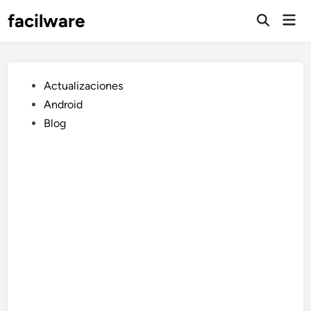
Saltar
facilware
Men
al
prin
contenido
Publicado
Actualizaciones
en
Android
Blog