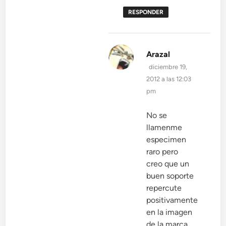
RESPONDER
dice:
Arazal
diciembre 19,
2012 a las 12:03
pm
No se
llamenme
especimen
raro pero
creo que un
buen soporte
repercute
positivamente
en la imagen
de la marca,