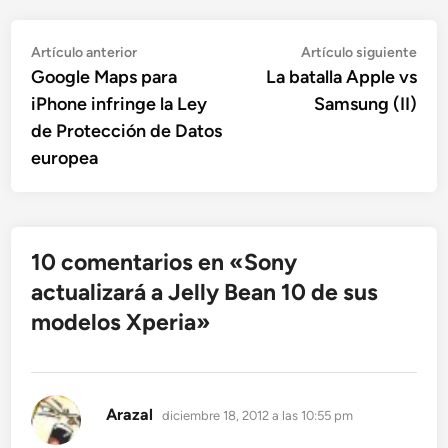
Navegación
Artículo
Artí
Artículo anterior
Artículo siguiente
anterior:
sigu
Google Maps para
La batalla Apple vs
de
iPhone infringe la Ley
Samsung (II)
entradas
de Protección de Datos
europea
10 comentarios en «
Sony
actualizará a Jelly Bean 10 de sus
modelos Xperia
»
dice:
Arazal
diciembre 18, 2012 a las 10:55 pm