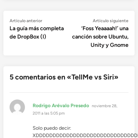
Navegación
Artículo
Artí
Artículo anterior
Artículo siguiente
anterior:
sigu
La guía más completa
‘Foss Yeaaaah!’ una
de
de DropBox (I)
canción sobre Ubuntu,
entradas
Unity y Gnome
5 comentarios en «
TellMe vs Siri
»
dice:
Rodrigo Arévalo Presedo
noviembre 28,
2011 a las 5:05 pm
Solo puedo decir:
XDDDDDDDDDDDDDDDDDDDDDDDDDDDDDD