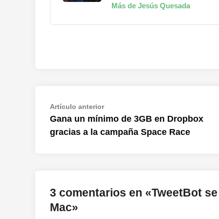
Más de Jesús Quesada
Navegación
Artículo
Artículo anterior
anterior:
Gana un mínimo de 3GB en Dropbox
de
gracias a la campaña Space Race
entradas
3 comentarios en «
TweetBot se 
Mac
»