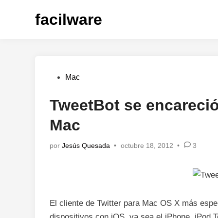
Saltar
facilware
al
contenido
Publicado
Mac
en
TweetBot se encareció
Mac
por
Jesús Quesada
•
octubre 18, 2012
•
3
El cliente de Twitter para Mac OS X más esp
dispositivos con iOS, ya sea el iPhone, iPod 