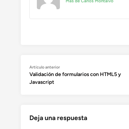
Más de Carlos Montalvo
Navegación
Artículo
Artículo anterior
anterior:
Validación de formularios con HTML5 y
de
Javascript
entradas
Deja una respuesta