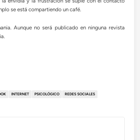
 la envidia y la frustración se suple con el contacto
emplo se está compartiendo un café.
ania. Aunque no será publicado en ninguna revista
ia.
OOK
INTERNET
PSICOLÓGICO
REDES SOCIALES