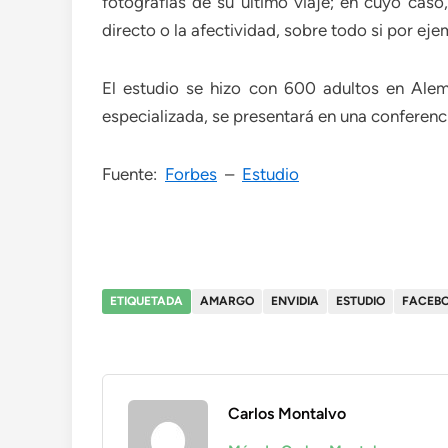
fotografías de su último viaje; en cuyo caso,
directo o la afectividad, sobre todo si por ej
El estudio se hizo con 600 adultos en Alem
especializada, se presentará en una conferenc
Fuente:
Forbes
–
Estudio
ETIQUETADA
AMARGO
ENVIDIA
ESTUDIO
FACEB
Carlos Montalvo