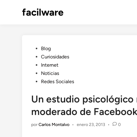
Saltar
facilware
al
contenido
Publicado
Blog
en
Curiosidades
Internet
Noticias
Redes Sociales
Un estudio psicológico
moderado de Faceboo
por
Carlos Montalvo
•
enero 23, 2013
•
0