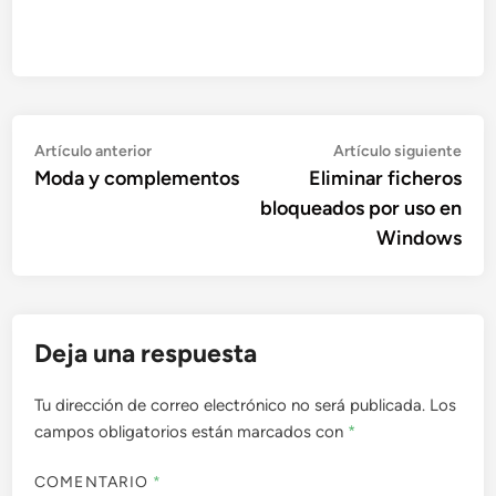
Navegación
Artículo
Artí
Artículo anterior
Artículo siguiente
anterior:
sigu
Moda y complementos
Eliminar ficheros
de
bloqueados por uso en
entradas
Windows
Deja una respuesta
Tu dirección de correo electrónico no será publicada.
Los
campos obligatorios están marcados con
*
COMENTARIO
*