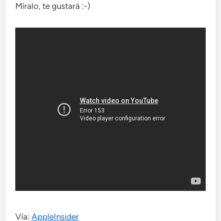
Míralo, te gustará :-)
Vía:
AppleInsider