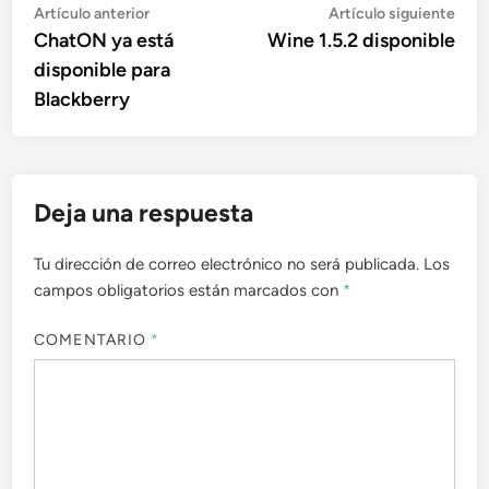
Navegación
Artículo
Artí
Artículo anterior
Artículo siguiente
anterior:
sigu
ChatON ya está
Wine 1.5.2 disponible
de
disponible para
entradas
Blackberry
Deja una respuesta
Tu dirección de correo electrónico no será publicada.
Los
campos obligatorios están marcados con
*
COMENTARIO
*