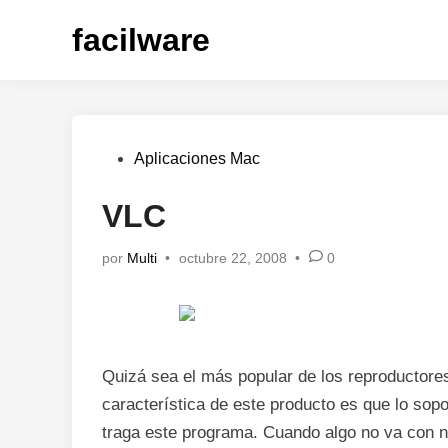
Saltar
facilware
al
contenido
Publicado
Aplicaciones Mac
en
VLC
por
Multi
•
octubre 22, 2008
•
0
Quizá sea el más popular de los reproductore
característica de este producto es que lo sop
traga este programa. Cuando algo no va con