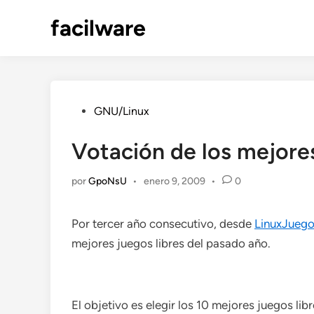
Saltar
facilware
al
contenido
Publicado
GNU/Linux
en
Votación de los mejores
por
GpoNsU
•
enero 9, 2009
•
0
Por tercer año consecutivo, desde
LinuxJueg
mejores juegos libres del pasado año.
El objetivo es elegir los 10 mejores juegos li