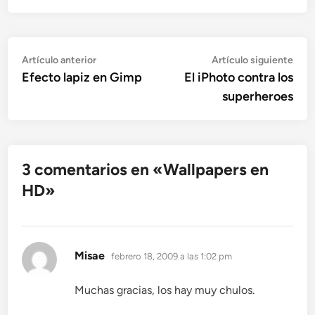
Navegación
Artículo
Artí
Artículo anterior
Artículo siguiente
anterior:
sigu
Efecto lapiz en Gimp
El iPhoto contra los
de
superheroes
entradas
3 comentarios en «
Wallpapers en
HD
»
dice:
Misae
febrero 18, 2009 a las 1:02 pm
Muchas gracias, los hay muy chulos.