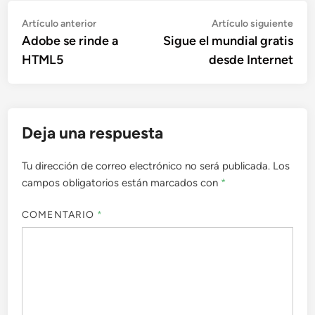
Navegación
Artículo
Artí
Artículo anterior
Artículo siguiente
anterior:
sigu
Adobe se rinde a
Sigue el mundial gratis
de
HTML5
desde Internet
entradas
Deja una respuesta
Tu dirección de correo electrónico no será publicada.
Los
campos obligatorios están marcados con
*
COMENTARIO
*