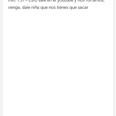
min. 1:31 – Esto sale en el youtube y nos forramos,
venga, dale niña que nos tienes que sacar