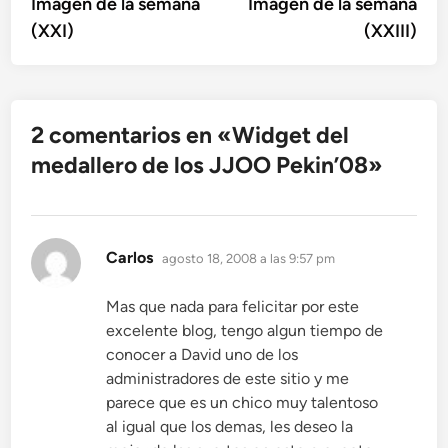
anterior:
sigu
Imagen de la semana
Imagen de la semana
de
(XXI)
(XXIII)
entradas
2 comentarios en «
Widget del
medallero de los JJOO Pekin’08
»
dice:
Carlos
agosto 18, 2008 a las 9:57 pm
Mas que nada para felicitar por este
excelente blog, tengo algun tiempo de
conocer a David uno de los
administradores de este sitio y me
parece que es un chico muy talentoso
al igual que los demas, les deseo la