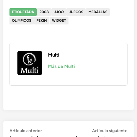
ETIQUETADA
2008
JJOO
JUEGOS
MEDALLAS
OLIMPICOS
PEKIN
WIDGET
Multi
Más de Multi
Navegación
Artículo
Artí
Artículo anterior
Artículo siguiente