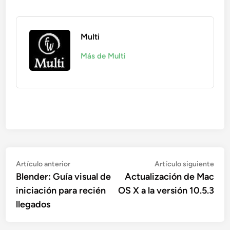
Multi
Más de Multi
Navegación
Artículo
Artí
Artículo anterior
Artículo siguiente
anterior:
sigu
Blender: Guía visual de
Actualización de Mac
de
iniciación para recién
OS X a la versión 10.5.3
entradas
llegados