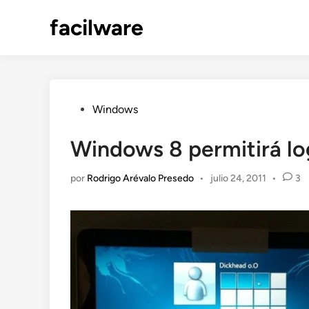
Saltar
facilware
al
contenido
Publicado
Windows
en
Windows 8 permitirá log
por
Rodrigo Arévalo Presedo
•
julio 24, 2011
•
3