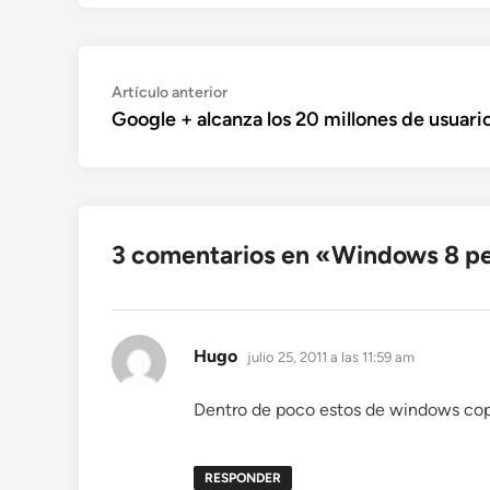
Navegación
Artículo
Artículo anterior
anterior:
Google + alcanza los 20 millones de usuari
de
entradas
3 comentarios en «
Windows 8 per
dice:
Hugo
julio 25, 2011 a las 11:59 am
Dentro de poco estos de windows copi
RESPONDER