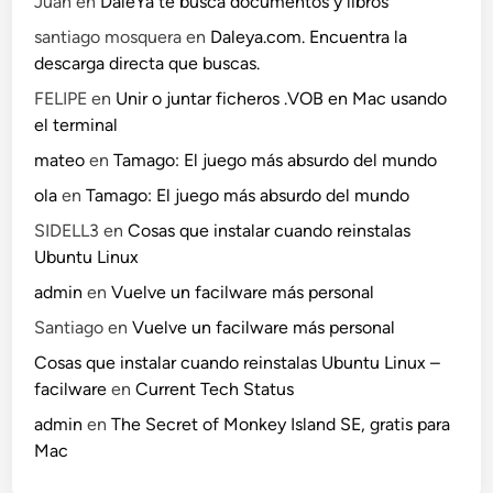
Juan
en
DaleYa te busca documentos y libros
santiago mosquera
en
Daleya.com. Encuentra la
descarga directa que buscas.
FELIPE
en
Unir o juntar ficheros .VOB en Mac usando
el terminal
mateo
en
Tamago: El juego más absurdo del mundo
ola
en
Tamago: El juego más absurdo del mundo
SIDELL3
en
Cosas que instalar cuando reinstalas
Ubuntu Linux
admin
en
Vuelve un facilware más personal
Santiago
en
Vuelve un facilware más personal
Cosas que instalar cuando reinstalas Ubuntu Linux –
facilware
en
Current Tech Status
admin
en
The Secret of Monkey Island SE, gratis para
Mac