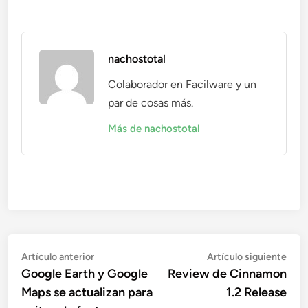
nachostotal
Colaborador en Facilware y un
par de cosas más.
Más de nachostotal
Navegación
Artículo
Artí
Artículo anterior
Artículo siguiente
anterior:
sigu
Google Earth y Google
Review de Cinnamon
de
Maps se actualizan para
1.2 Release
entradas