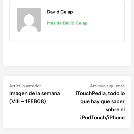
David Calap
Más de David Calap
Navegación
Artículo
Artí
Artículo anterior
Artículo siguiente
anterior:
sigu
Imagen de la semana
iTouchPedia, todo lo
de
(VIII – 1FEB08)
que hay que saber
entradas
sobre el
iPodTouch/iPhone