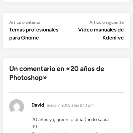
Navegación
Artículo
Artí
Artículo anterior
Artículo siguiente
anterior:
sigu
Temas profesionales
Video manuales de
de
para Gnome
Kdenlive
entradas
Un comentario en «
20 años de
Photoshop
»
dice:
David
mayo 7, 2009 a las 8:10 pm
20 años ya, quien lo diría (no lo sabía
:P)