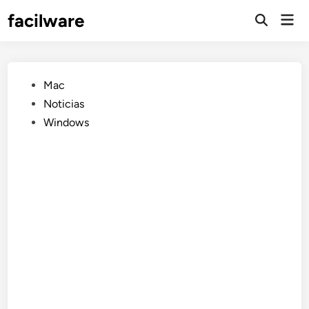
Saltar
facilware
Men
al
prin
contenido
Publicado
Mac
en
Noticias
Windows