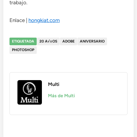
trabajo.
Enlace |
hongkiat.com
ETIQUETADA
20 A√±OS
ADOBE
ANIVERSARIO
PHOTOSHOP
Multi
Más de Multi