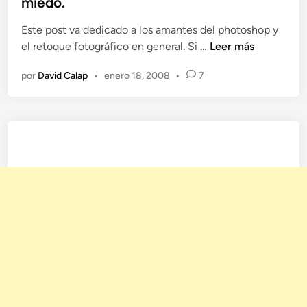
miedo.
h
i
o
Este post va dedicado a los amantes del photoshop y
c
t
P
el retoque fotográfico en general. Si …
Leer más
a
o
h
d
s
por
David Calap
•
enero 18, 2008
•
7
o
o
h
t
e
o
o
n
p
s
h
o
p
:
H
a
z
q
u
e