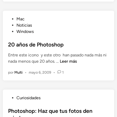
m
a
e
e
d
n
P
Mac
i
l
u
Noticias
a
a
b
Windows
n
M
l
t
a
i
20 años de Photoshop
e
c
c
P
Entre este icono y este otro han pasado nada más ni
A
a
P
2
nada menos que 20 años. …
Leer más
p
d
A
0
p
o
por
Multi
•
mayo 6, 2009
•
1
a
S
e
ñ
t
n
o
o
s
r
P
Curiosidades
d
e
u
e
b
Photoshop: Haz que tus fotos den
P
l