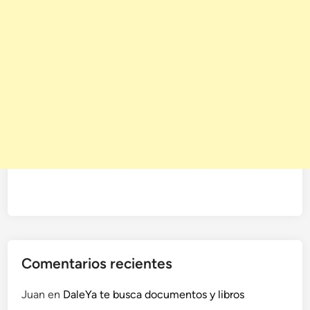
t
u
s
f
o
t
o
s
d
e
n
m
i
e
d
o
Comentarios recientes
.
Juan
en
DaleYa te busca documentos y libros