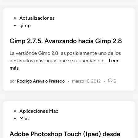
a
e
s
B
m
t
P
Actualizaciones
e
p
u
u
gimp
t
o
r
b
a
l
a
l
Gimp 2.7.5. Avanzando hacia Gimp 2.8
D
i
d
i
i
m
e
La versiónde Gimp 2.8 es posiblemente uno de los
c
s
i
A
G
desarrollos más largos que se recuerdan en …
Leer
a
p
t
d
i
más
d
o
a
o
m
o
n
d
b
por
Rodrigo Arévalo Presedo
•
marzo 16, 2012
•
6
p
e
i
o
e
2
n
b
h
.
l
a
7
e
c
P
Aplicaciones Mac
.
d
i
u
Mac
5
e
a
b
.
A
L
l
Adobe Photoshop Touch (Ipad) desde
A
d