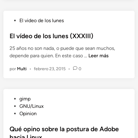
n
a
l
P
El video de los lunes
b
u
u
b
El vídeo de los lunes (XXXIII)
n
l
d
25 años no son nada, o puede que sean muchos,
i
l
E
depende para quien. En este caso …
Leer más
c
e
l
a
d
por
Multi
•
febrero 23, 2015
•
0
v
d
e
í
o
r
d
e
e
e
n
c
P
gimp
o
u
u
GNU/Linux
d
r
b
Opinion
e
s
l
l
o
i
Qué opino sobre la postura de Adobe
o
s
c
hacia Linux
s