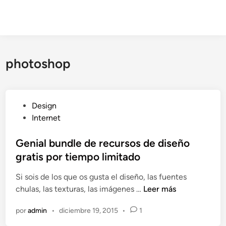
photoshop
P
Design
u
Internet
b
l
Genial bundle de recursos de diseño
i
gratis por tiempo limitado
c
Si sois de los que os gusta el diseño, las fuentes
a
G
chulas, las texturas, las imágenes …
Leer más
d
e
o
por
admin
•
diciembre 19, 2015
•
1
n
e
i