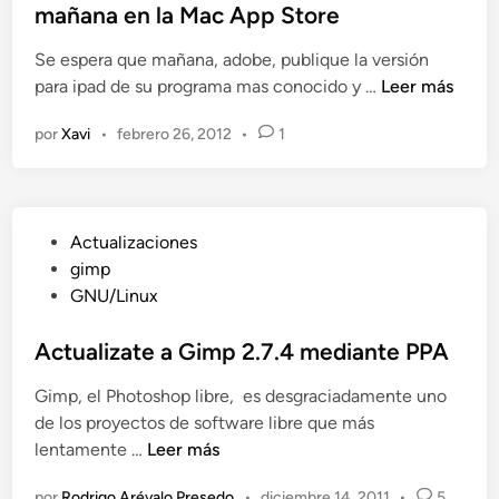
i
i
mañana en la Mac App Store
v
o
n
c
a
b
u
Se espera que mañana, adobe, publique la versión
a
n
e
x
A
para ipad de su programa mas conocido y …
Leer más
d
z
P
d
o
a
h
por
Xavi
•
febrero 26, 2012
•
1
o
e
n
o
b
n
d
t
e
o
o
P
h
s
P
Actualizaciones
h
a
h
u
gimp
o
c
o
b
GNU/Linux
t
i
p
l
o
a
C
i
Actualizate a Gimp 2.7.4 mediante PPA
s
G
S
c
h
i
Gimp, el Photoshop libre, es desgraciadamente uno
6
a
o
m
de los proyectos de software libre que más
d
p
p
A
lentamente …
Leer más
o
T
2
c
e
o
.
por
Rodrigo Arévalo Presedo
•
diciembre 14, 2011
•
5