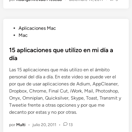
t
n
u
8
u
c
a
h
l
(
P
Aplicaciones Mac
i
I
u
Mac
z
p
b
a
a
l
15 aplicaciones que utilizo en mi día a
t
d
i
día
e
)
c
a
d
Las 15 aplicaciones que más utilizo en el ámbito
a
G
e
personal del día a día. En este video se puede ver el
d
i
s
por que de usar aplicaciones de Adium, AppCleaner,
o
m
d
Dropbox, Chrome, Final Cut, iWork, Mail, Photoshop,
e
p
e
Onyx, Omniplan, Quicksilver, Skype, Toast, Transmit y
n
2
m
Tweetie frente a otras opciones y por que me
.
a
decanto por estas y no por otras.
7
ñ
.
a
por
Multi
•
julio 20, 2011
•
13
4
n