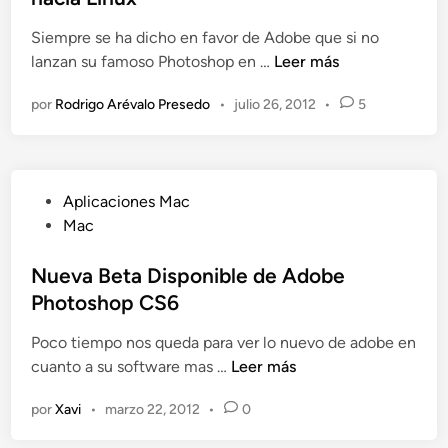
d
a
l
e
Siempre se ha dicho en favor de Adobe que si no
d
u
d
Q
lanzan su famoso Photoshop en …
Leer más
o
n
i
u
e
e
s
por
Rodrigo Arévalo Presedo
•
julio 26, 2012
•
5
é
n
s
e
o
(
ñ
p
X
o
i
X
g
P
Aplicaciones Mac
n
X
r
u
Mac
o
I
a
b
s
I
t
l
Nueva Beta Disponible de Adobe
o
I
i
i
Photoshop CS6
b
)
s
c
r
p
Poco tiempo nos queda para ver lo nuevo de adobe en
a
e
N
o
cuanto a su software mas …
Leer más
d
l
u
r
o
a
por
Xavi
•
marzo 22, 2012
•
0
e
t
e
p
v
i
n
o