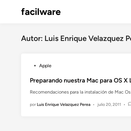
Saltar
facilware
al
contenido
Autor:
Luis Enrique Velazquez P
P
Apple
u
b
Preparando nuestra Mac para OS X 
l
Recomendaciones para la instalación de Mac Os 
i
c
por
Luis Enrique Velazquez Perea
•
julio 20, 2011
•
a
d
o
e