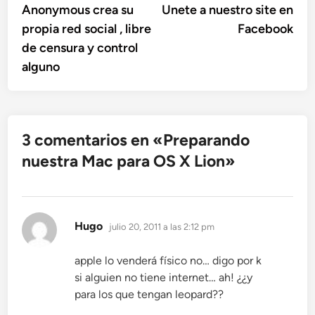
anterior:
sigu
Anonymous crea su
Unete a nuestro site en
de
propia red social , libre
Facebook
entradas
de censura y control
alguno
3 comentarios en «
Preparando
nuestra Mac para OS X Lion
»
dice:
Hugo
julio 20, 2011 a las 2:12 pm
apple lo venderá físico no… digo por k
si alguien no tiene internet… ah! ¿¿y
para los que tengan leopard??