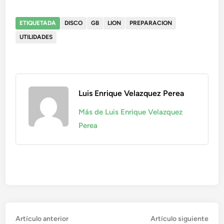
ETIQUETADA
DISCO
GB
LION
PREPARACION
UTILIDADES
Luis Enrique Velazquez Perea
Más de Luis Enrique Velazquez
Perea
Navegación
Artículo
Artí
Artículo anterior
Artículo siguiente