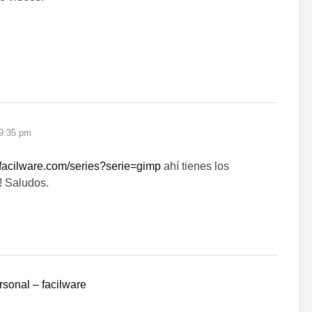
 9:35 pm
//facilware.com/series?serie=gimp
ahí tienes los
n! Saludos.
rsonal – facilware