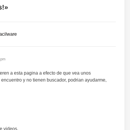
s!
»
Facilware
1 pm
ieren a esta pagina a efecto de que vea unos
os encuentro y no tienen buscador, podrian ayudarme,
e videos.