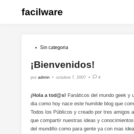
Saltar
facilware
al
contenido
Publicado
Sin categoria
en
¡Bienvenidos!
por
admin
•
octubre 7, 2007
•
4
¡Hola a tod@s!
Fanáticos del mundo
geek
y u
dia
como hoy nace este humilde blog que com
Todos los Públicos y creado por tres amigos
que compartir nuestras ideas y conocimientos
del mundillo como para gente ya con mas idea