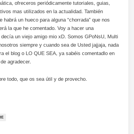
mática, ofreceros periódicamente
tutoriales
, guias,
ivos mas utilizados en la actualidad. También
e habrá un hueco para alguna “chorrada” que nos
será la que he comentado. Voy a hacer una
 decía un viejo amigo mio
xD
. Somos
GPoNsU
,
Multi
 nosotros siempre y cuando sea de Usted
jajjaja
, nada
ara el blog o LO QUE SEA, ya sabéis comentadlo en
 de agradecer.
re todo, que os sea útil y de provecho.
RE