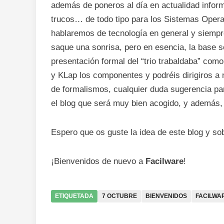
además de poneros al día en actualidad infor
trucos… de todo tipo para los Sistemas Operat
hablaremos de tecnología en general y siempr
saque una sonrisa, pero en esencia, la base 
presentación formal del “trio
trabaldaba
” como
y
KLap
los componentes y podréis dirigiros a
de formalismos, cualquier duda sugerencia p
el blog que será muy bien acogido, y además,
Espero que os guste la idea de este blog y sob
¡Bienvenidos de nuevo a
Facilware
!
ETIQUETADA
7 OCTUBRE
BIENVENIDOS
FACILWA