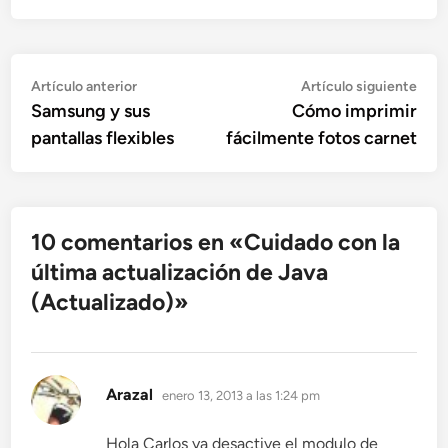
Navegación
Artículo
Artí
Artículo anterior
Artículo siguiente
anterior:
sigu
Samsung y sus
Cómo imprimir
de
pantallas flexibles
fácilmente fotos carnet
entradas
10 comentarios en «
Cuidado con la
última actualización de Java
(Actualizado)
»
dice:
Arazal
enero 13, 2013 a las 1:24 pm
Hola Carlos ya desactive el modulo de