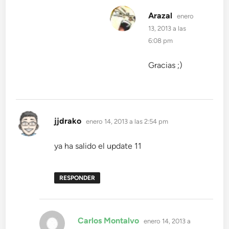
dice:
Arazal
enero
13, 2013 a las
6:08 pm
Gracias ;)
dice:
jjdrako
enero 14, 2013 a las 2:54 pm
ya ha salido el update 11
RESPONDER
dice:
Carlos Montalvo
enero 14, 2013 a