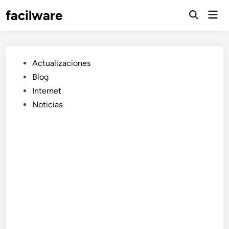
Saltar
facilware
Men
al
prin
contenido
Publicado
Actualizaciones
en
Blog
Internet
Noticias