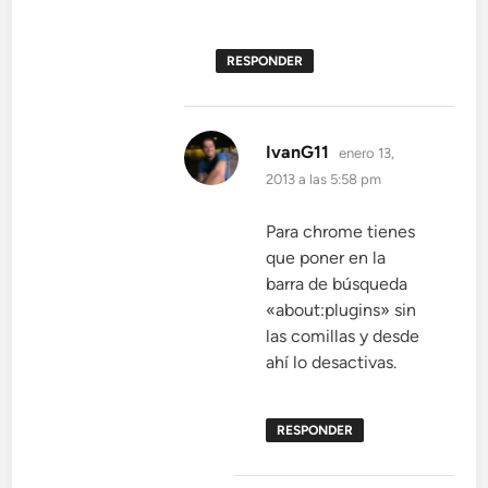
RESPONDER
dice:
IvanG11
enero 13,
2013 a las 5:58 pm
Para chrome tienes
que poner en la
barra de búsqueda
«about:plugins» sin
las comillas y desde
ahí lo desactivas.
RESPONDER