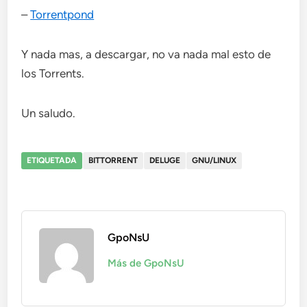
–
Torrentpond
Y nada mas, a descargar, no va nada mal esto de
los Torrents.
Un saludo.
ETIQUETADA
BITTORRENT
DELUGE
GNU/LINUX
GpoNsU
Más de GpoNsU