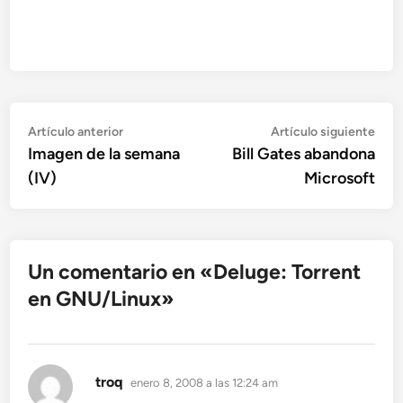
Navegación
Artículo
Artí
Artículo anterior
Artículo siguiente
anterior:
sigu
Imagen de la semana
Bill Gates abandona
de
(IV)
Microsoft
entradas
Un comentario en «
Deluge: Torrent
en GNU/Linux
»
dice:
troq
enero 8, 2008 a las 12:24 am