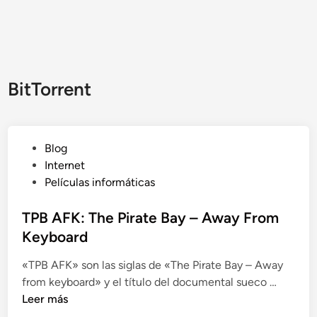
BitTorrent
P
Blog
u
Internet
b
Películas informáticas
l
i
TPB AFK: The Pirate Bay – Away From
c
Keyboard
a
«TPB AFK» son las siglas de «The Pirate Bay – Away
d
T
from keyboard» y el título del documental sueco …
o
P
Leer más
e
B