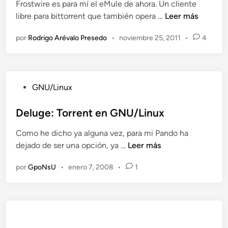
Frostwire es para mí el eMule de ahora. Un cliente
d
a
E
libre para bittorrent que también opera …
Leer más
o
r
l
e
a
por
Rodrigo Arévalo Presedo
•
noviembre 25, 2011
•
4
p
n
T
r
o
o
r
y
r
P
GNU/Linux
e
e
u
c
n
b
Deluge: Torrent en GNU/Linux
t
t
l
o
Como he dicho ya alguna vez, para mi Pando ha
s
i
F
D
dejado de ser una opción, ya …
Leer más
c
r
e
a
o
por
GpoNsU
•
enero 7, 2008
•
1
l
d
s
u
o
t
g
e
w
e
n
i
:
r