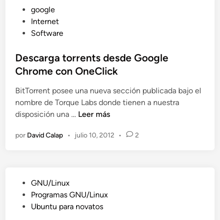
w
P
google
t
a
u
Internet
o
y
b
Software
r
F
l
i
r
i
Descarga torrents desde Google
a
o
c
Chrome con OneClick
l
m
a
p
K
BitTorrent posee una nueva sección publicada bajo el
d
a
e
nombre de Torque Labs donde tienen a nuestra
o
r
y
D
disposición una …
Leer más
e
a
b
e
n
n
o
por
David Calap
•
julio 10, 2012
•
2
s
o
a
c
v
r
a
a
d
r
t
P
GNU/Linux
g
o
u
Programas GNU/Linux
a
s
b
Ubuntu para novatos
t
:
l
o