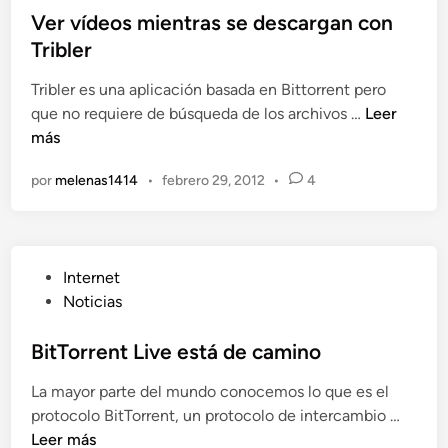
a
i
Ver vídeos mientras se descargan con
r
p
c
Tribler
r
r
a
e
e
Tribler es una aplicación basada en Bittorrent pero
d
n
n
V
que no requiere de búsqueda de los archivos …
Leer
o
t
d
e
más
e
s
e
r
n
d
r
por
melenas1414
•
febrero 29, 2012
•
4
v
e
a
í
s
d
d
d
e
e
e
s
P
Internet
o
G
c
u
Noticias
s
o
a
b
m
o
r
l
BitTorrent Live está de camino
i
g
g
i
e
l
a
La mayor parte del mundo conocemos lo que es el
c
n
e
r
B
protocolo BitTorrent, un protocolo de intercambio …
a
t
C
a
i
Leer más
d