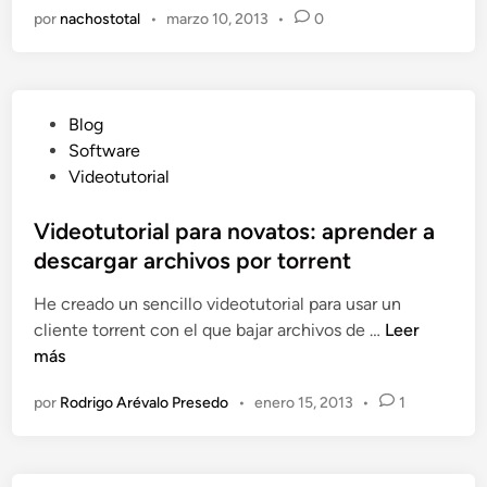
n
por
nachostotal
•
marzo 10, 2013
•
0
A
F
K
:
P
Blog
T
u
Software
h
b
Videotutorial
e
l
P
i
Videotutorial para novatos: aprender a
i
c
descargar archivos por torrent
r
a
a
He creado un sencillo videotutorial para usar un
d
t
V
cliente torrent con el que bajar archivos de …
Leer
o
e
i
más
e
B
d
n
a
por
Rodrigo Arévalo Presedo
•
enero 15, 2013
•
1
e
y
o
–
t
A
u