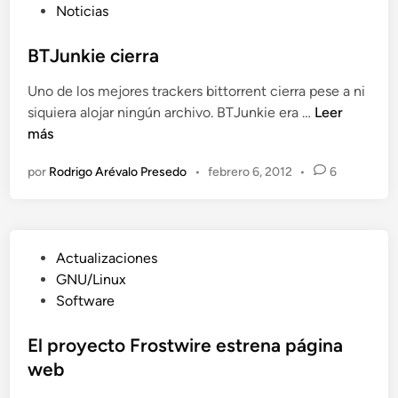
i
u
Noticias
i
a
b
b
e
m
l
l
BTJunkie cierra
n
i
e
i
d
n
Uno de los mejores trackers bittorrent cierra pese a ni
r
c
o
o
B
siquiera alojar ningún archivo. BTJunkie era …
Leer
a
e
T
más
d
s
J
o
t
por
Rodrigo Arévalo Presedo
•
febrero 6, 2012
•
6
u
e
o
n
n
s
k
t
i
r
P
Actualizaciones
e
a
u
GNU/Linux
c
c
b
Software
i
k
l
e
e
i
El proyecto Frostwire estrena página
r
r
c
web
r
s
a
a
p