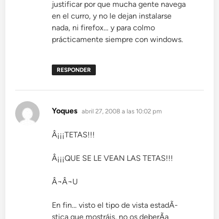
justificar por que mucha gente navega
en el curro, y no le dejan instalarse
nada, ni firefox… y para colmo
prácticamente siempre con windows.
RESPONDER
dice:
Yoques
abril 27, 2008 a las 10:02 pm
Â¡¡¡TETAS!!!
Â¡¡¡QUE SE LE VEAN LAS TETAS!!!
Â¬Â¬U
En fin… visto el tipo de vista estadÃ­
stica que mostráis, no os deberÃ­a