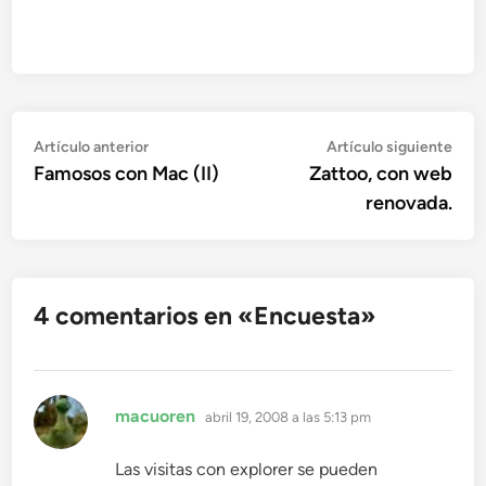
Navegación
Artículo
Artí
Artículo anterior
Artículo siguiente
anterior:
sigu
Famosos con Mac (II)
Zattoo, con web
de
renovada.
entradas
4 comentarios en «
Encuesta
»
dice:
macuoren
abril 19, 2008 a las 5:13 pm
Las visitas con explorer se pueden