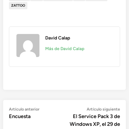
ZATTOO
David Calap
Más de David Calap
Navegación
Artículo
Artí
Artículo anterior
Artículo siguiente
anterior:
sigu
Encuesta
El Service Pack 3 de
de
Windows XP, el 29 de
entradas