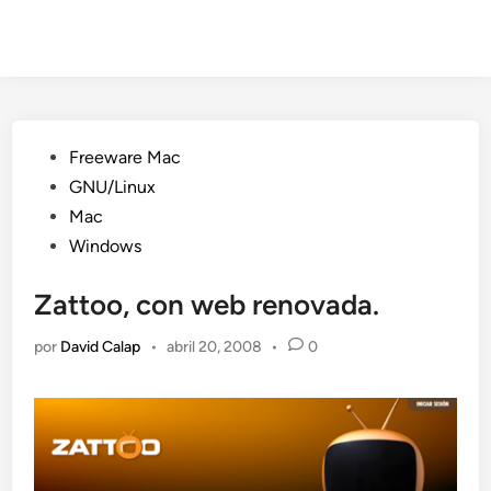
Publicado
Freeware Mac
en
GNU/Linux
Mac
Windows
Zattoo, con web renovada.
por
David Calap
•
abril 20, 2008
•
0