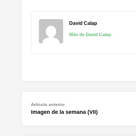
David Calap
Más de David Calap
Navegación
Artículo
Artículo anterior
anterior:
Imagen de la semana (VII)
de
entradas