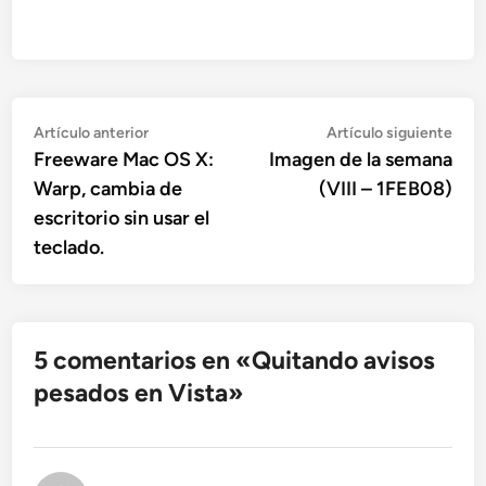
Navegación
Artículo
Artí
Artículo anterior
Artículo siguiente
anterior:
sigu
Freeware Mac OS X:
Imagen de la semana
de
Warp, cambia de
(VIII – 1FEB08)
entradas
escritorio sin usar el
teclado.
5 comentarios en «
Quitando avisos
pesados en Vista
»