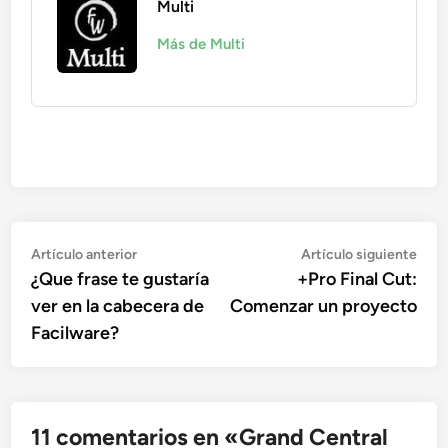
Multi
Más de Multi
Navegación
Artículo
Artí
Artículo anterior
Artículo siguiente
anterior:
sigu
¿Que frase te gustaría
+Pro Final Cut:
de
ver en la cabecera de
Comenzar un proyecto
entradas
Facilware?
11 comentarios en «
Grand Central