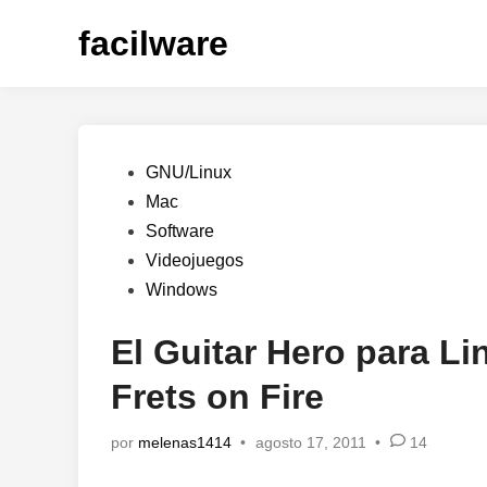
Saltar
facilware
al
contenido
Publicado
GNU/Linux
en
Mac
Software
Videojuegos
Windows
El Guitar Hero para L
Frets on Fire
por
melenas1414
•
agosto 17, 2011
•
14