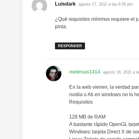
dice:
Luisdark
agosto 17, 2011 a las 6:05 pm
¿Qué requisitos mínimos requiere el 
pinta.
RESPONDER
dice:
melenas1414
agosto 18, 2011 a l
En la web vienen, la verdad para
nvidia o Ati en windows no lo h
Requisitos
128 MB de RAM
A bastante rápido OpenGL tarjet
Windows: tarjeta Direct X de s