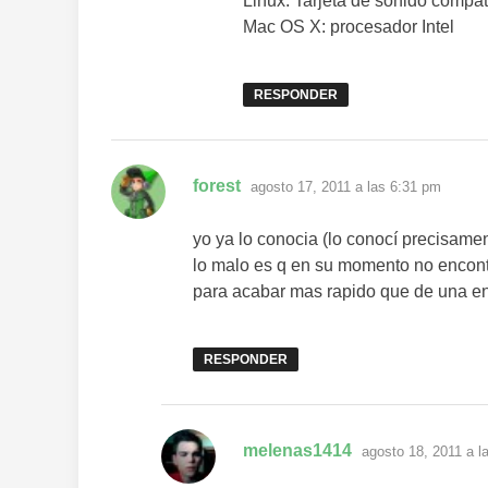
Linux: Tarjeta de sonido compat
Mac OS X: procesador Intel
RESPONDER
dice:
forest
agosto 17, 2011 a las 6:31 pm
yo ya lo conocia (lo conocí precisam
lo malo es q en su momento no encontr
para acabar mas rapido que de una e
RESPONDER
dice:
melenas1414
agosto 18, 2011 a l