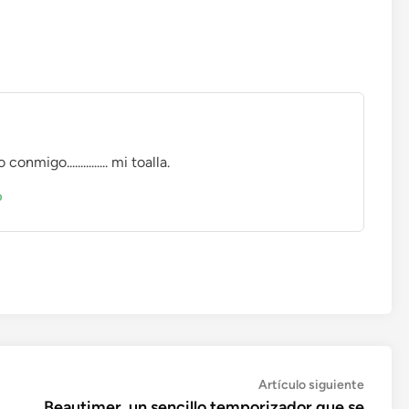
migo............... mi toalla.
o
Artícul
Artículo siguiente
siguien
Beautimer, un sencillo temporizador que se