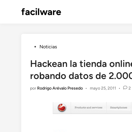
Saltar
facilware
al
contenido
Publicado
Noticias
en
Hackean la tienda onli
robando datos de 2.000
por
Rodrigo Arévalo Presedo
•
mayo 25, 2011
•
2