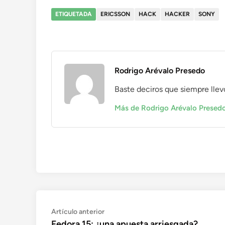
ETIQUETADA
ERICSSON
HACK
HACKER
SONY
Rodrigo Arévalo Presedo
Baste deciros que siempre llevo con
Más de Rodrigo Arévalo Presed
Navegación
Artículo
Artículo anterior
anterior:
Fedora 15: ¿una apuesta arriesgada?