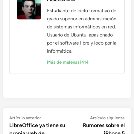
Estudiante de ciclo formativo de
grado superior en administración
de sistemas informáticos en red.
Usuario de Ubuntu, apasionado
por el software libre y loco por la
informática.
Más de melenas1414
Navegación
Artículo
Artí
Artículo anterior
Artículo siguiente
anterior:
sigu
LibreOffice ya tiene su
Rumores sobre el
de
propia web de
iPhone 5