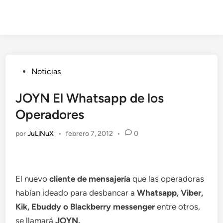
Publicado
Noticias
en
JOYN El Whatsapp de los
Operadores
por
JuLiNuX
•
febrero 7, 2012
•
0
El nuevo
cliente de mensajería
que las operadoras
habían ideado para desbancar a
Whatsapp, Viber,
Kik, Ebuddy o Blackberry messenger
entre otros,
se llamará
JOYN.