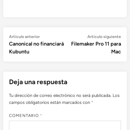
Navegación
Artículo
Artí
Artículo anterior
Artículo siguiente
anterior:
sigu
Canonical no financiará
Filemaker Pro 11 para
de
Kubuntu
Mac
entradas
Deja una respuesta
Tu dirección de correo electrónico no será publicada.
Los
campos obligatorios están marcados con
*
COMENTARIO
*