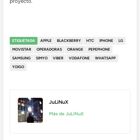
proyecto.
ETIQUETADA
APPLE
BLACKBERRY
HTC
IPHONE
LG
MOVISTAR
OPERADORAS
ORANGE
PEPEPHONE
SAMSUNG
SIMYO
VIBER
VODAFONE
WHATSAPP
YOIGO
JuLiNuX
Más de JuLiNuX