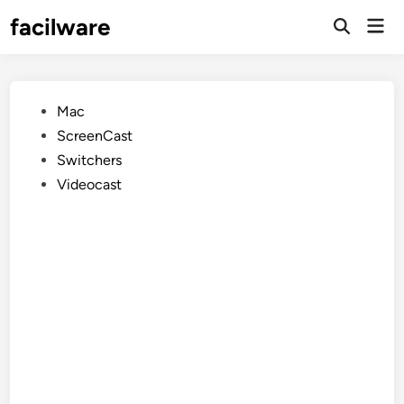
Saltar
facilware
Men
al
prin
contenido
Publicado
Mac
en
ScreenCast
Switchers
Videocast