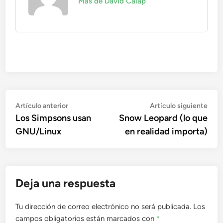
Más de David Calap
Navegación
Artículo
Artí
Artículo anterior
Artículo siguiente
anterior:
sigu
Los Simpsons usan
Snow Leopard (lo que
de
GNU/Linux
en realidad importa)
entradas
Deja una respuesta
Tu dirección de correo electrónico no será publicada.
Los
campos obligatorios están marcados con
*