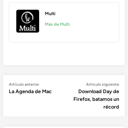
Multi
Más de Multi
Navegación
Artículo
Artí
Artículo anterior
Artículo siguiente
anterior:
sigu
La Agenda de Mac
Download Day de
de
Firefox, batamos un
entradas
récord