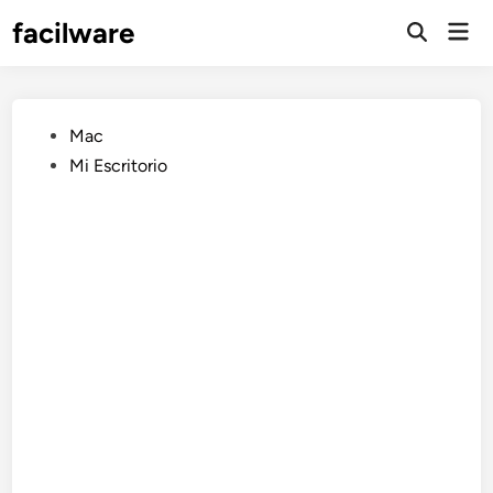
Saltar
facilware
Men
al
prin
contenido
Publicado
Mac
en
Mi Escritorio