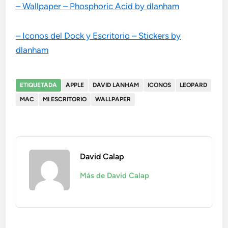
– Wallpaper – Phosphoric Acid by dlanham
– Iconos del Dock y Escritorio – Stickers by
dlanham
ETIQUETADA
APPLE
DAVID LANHAM
ICONOS
LEOPARD
MAC
MI ESCRITORIO
WALLPAPER
David Calap
Más de David Calap