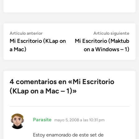
Navegación
Artículo
Artí
Artículo anterior
Artículo siguiente
anterior:
sigu
Mi Escritorio (KLap on
Mi Escritorio (Maktub
de
a Mac)
on a Windows – 1)
entradas
4 comentarios en «
Mi Escritorio
(KLap on a Mac – 1)
»
dice:
Parasite
mayo 5, 2008 a las 10:31 pm
Estoy enamorado de este set de