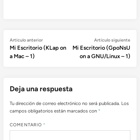
Navegación
Artículo
Artí
Artículo anterior
Artículo siguiente
anterior:
sigu
Mi Escritorio (KLap on
Mi Escritorio (GpoNsU
de
a Mac – 1)
on a GNU/Linux – 1)
entradas
Deja una respuesta
Tu dirección de correo electrónico no será publicada.
Los
campos obligatorios están marcados con
*
COMENTARIO
*