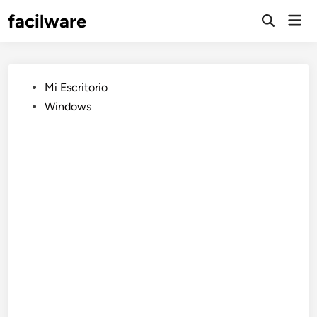
Saltar
facilware
Men
al
prin
contenido
Publicado
Mi Escritorio
en
Windows