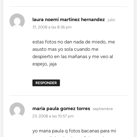
dice:
laura noemi martinez hernandez
julio
31, 2008 a las 8:36 pm
estas fotos no dan nada de miedo, me
asusto mas yo sola cuando me
despierto en las mañanas y me veo al
espejo, jaja
RESPONDER
dice:
maria paula gomez torres
septiembre
23, 2008 a las 10:57 pm
yo maria paula q fotos bacanas para mi