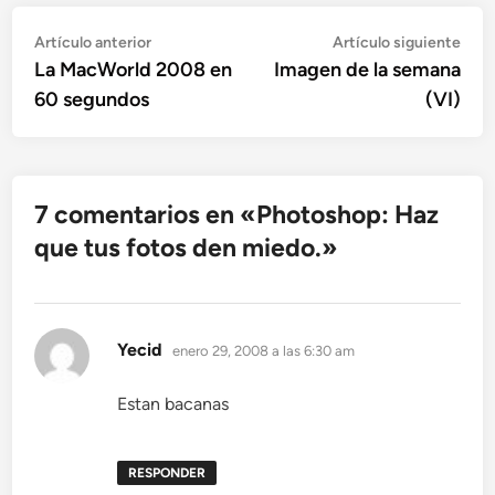
Navegación
Artículo
Artí
Artículo anterior
Artículo siguiente
anterior:
sigu
La MacWorld 2008 en
Imagen de la semana
de
60 segundos
(VI)
entradas
7 comentarios en «
Photoshop: Haz
que tus fotos den miedo.
»
dice:
Yecid
enero 29, 2008 a las 6:30 am
Estan bacanas
RESPONDER