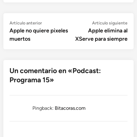
Navegación
Artículo
Artí
Artículo anterior
Artículo siguiente
anterior:
sigu
Apple no quiere pixeles
Apple elimina al
de
muertos
XServe para siempre
entradas
Un comentario en «
Podcast:
Programa 15
»
Pingback:
Bitacoras.com