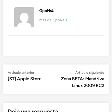
GpoNsU
Más de GpoNsU
Navegación
Artículo
Artí
Artículo anterior
Artículo siguiente
anterior:
sigu
[ST] Apple Store
Zona BETA: Mandriva
de
Linux 2009 RC2
entradas
Deja una respuesta