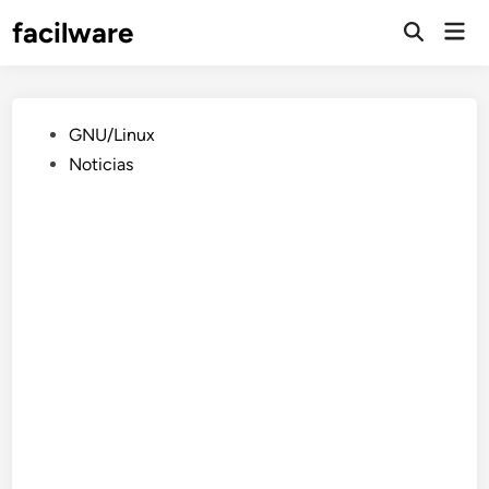
Saltar
facilware
Men
al
prin
contenido
Publicado
GNU/Linux
en
Noticias