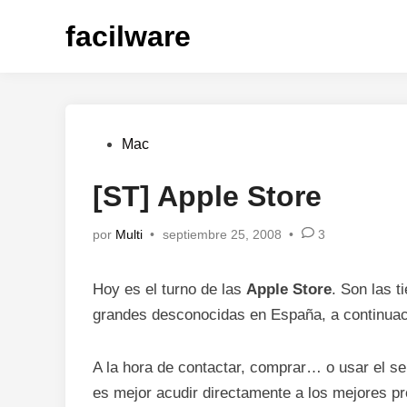
Saltar
facilware
al
contenido
Publicado
Mac
en
[ST] Apple Store
por
Multi
•
septiembre 25, 2008
•
3
Hoy es el turno de las
Apple Store
. Son las 
grandes desconocidas en España, a continuac
A la hora de contactar, comprar… o usar el se
es mejor acudir directamente a los mejores p