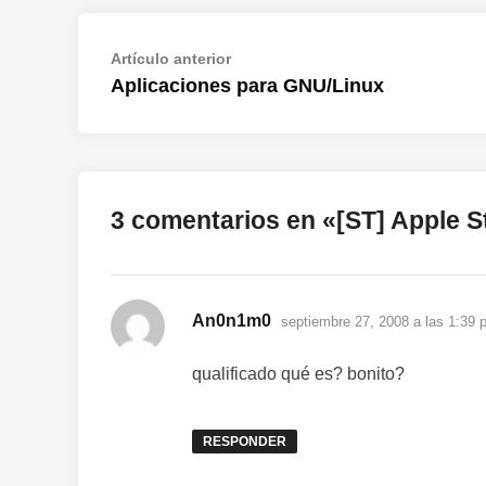
Navegación
Artículo
Artículo anterior
anterior:
Aplicaciones para GNU/Linux
de
entradas
3 comentarios en «
[ST] Apple S
dice:
An0n1m0
septiembre 27, 2008 a las 1:39 
qualificado qué es? bonito?
RESPONDER