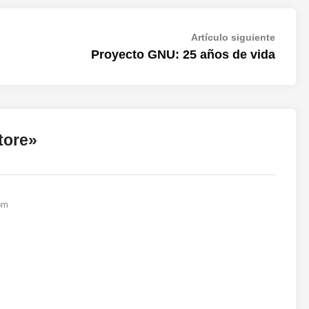
Artícul
Artículo siguiente
siguien
Proyecto GNU: 25 años de vida
tore
»
pm