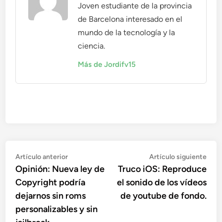
Joven estudiante de la provincia
de Barcelona interesado en el
mundo de la tecnología y la
ciencia.
Más de Jordifv15
Navegación
Artículo
Artí
Artículo anterior
Artículo siguiente
anterior:
sigu
Opinión: Nueva ley de
Truco iOS: Reproduce
de
Copyright podría
el sonido de los vídeos
entradas
dejarnos sin roms
de youtube de fondo.
personalizables y sin