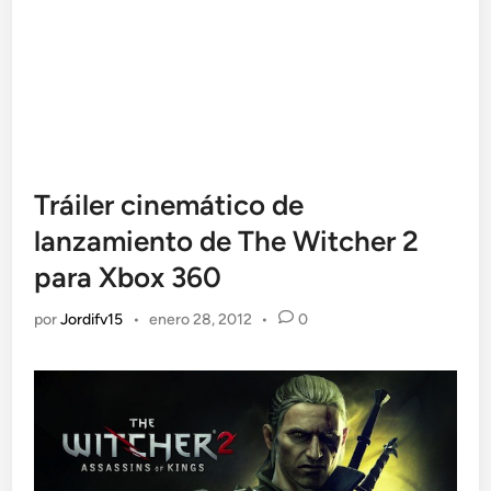
Tráiler cinemático de
lanzamiento de The Witcher 2
para Xbox 360
por
Jordifv15
•
enero 28, 2012
•
0