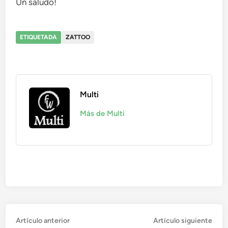
Un saludo!
ETIQUETADA
ZATTOO
Multi
Más de Multi
Navegación
Artículo
Artí
Artículo anterior
Artículo siguiente