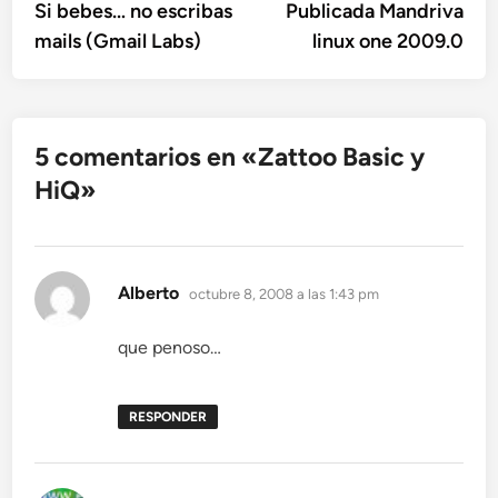
anterior:
sigu
Si bebes… no escribas
Publicada Mandriva
de
mails (Gmail Labs)
linux one 2009.0
entradas
5 comentarios en «
Zattoo Basic y
HiQ
»
dice:
Alberto
octubre 8, 2008 a las 1:43 pm
que penoso…
RESPONDER