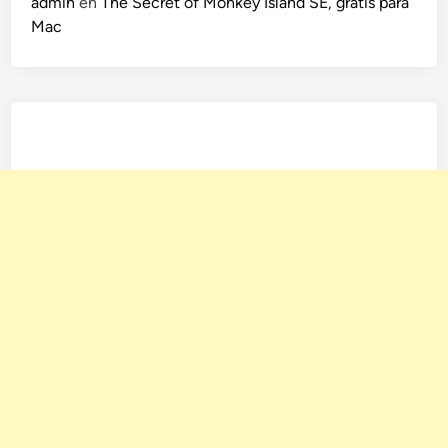
admin
en
The Secret of Monkey Island SE, gratis para
Mac